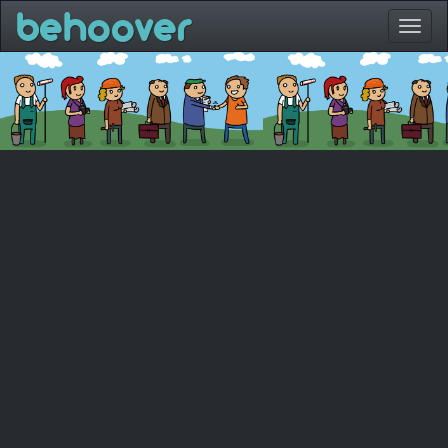
behoover
Toggl
naviga