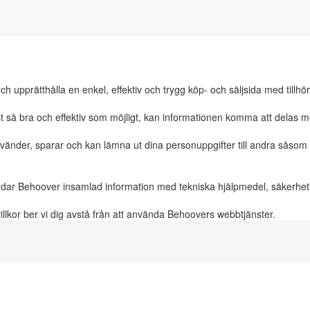
ch upprätthålla en enkel, effektiv och trygg köp- och säljsida med tillhö
t så bra och effektiv som möjligt, kan informationen komma att delas 
der, sparar och kan lämna ut dina personuppgifter till andra såsom an
ddar Behoover insamlad information med tekniska hjälpmedel, säkerhetsr
llkor ber vi dig avstå från att använda Behoovers webbtjänster.