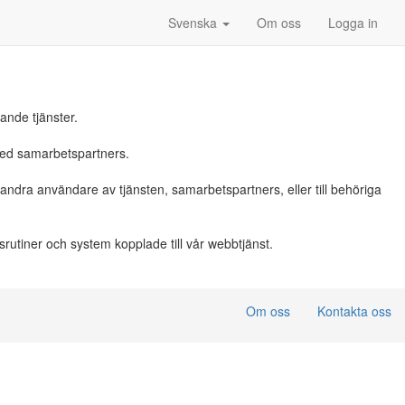
Svenska
Om oss
Logga in
rande tjänster.
med samarbetspartners.
dra användare av tjänsten, samarbetspartners, eller till behöriga
utiner och system kopplade till vår webbtjänst.
Om oss
Kontakta oss